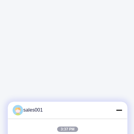
sales001
3:37 PM