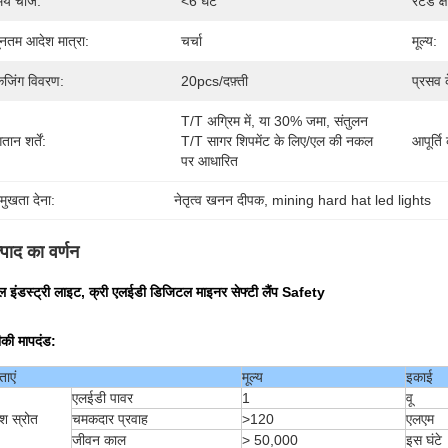
य चार्ज:
<6 घंटे
रेटेड क्
यूनतम आदेश मात्रा:
चर्चा
मूल्य:
केजिंग विवरण:
20pcs/दफ़्ती
प्रसव 
T/T अग्रिम में, या 30% जमा, संतुलन 
तान शर्तें:
T/T सागर शिपमेंट के लिए/एल की नकल 
आपूर्ति
पर आधारित
रमुखता देना:
नेतृत्व खनन दीपक
, 
mining hard hat led lights
्पाद का वर्णन
ेबल इंडस्ट्री लाइट, क्री एलईडी डिजिटल माइनर सेफ्टी लैंप Safety
की मापदंड:
ताएं
मूल्य
इकाई
एलईडी पावर
1
वू
ाश स्रोत
चमकदार प्रवाह
>120
एलएम
जीवन काल
> 50,000
इस घंटे