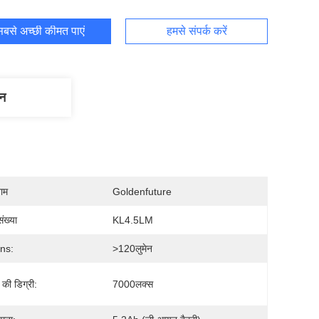
बसे अच्छी कीमत पाएं
हमसे संपर्क करें
णन
नाम
Goldenfuture
ंख्या
KL4.5LM
ns:
>120लुमेन
 की डिग्री:
7000लक्स