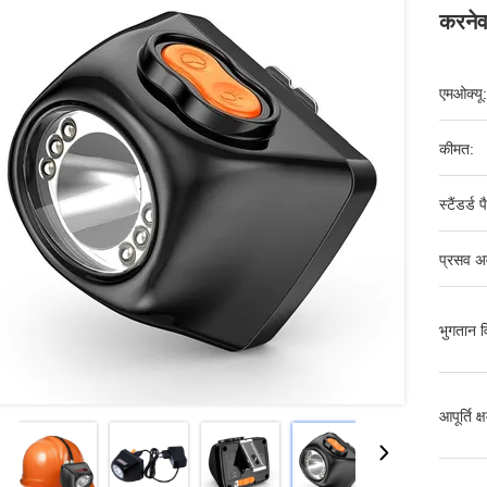
करनेवा
एमओक्यू:
कीमत:
स्टैंडर्ड 
प्रसव अ
भुगतान व
आपूर्ति क्