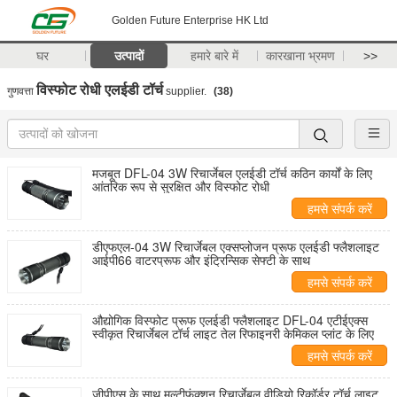
Golden Future Enterprise HK Ltd
घर
उत्पादों
हमारे बारे में
कारखाना भ्रमण
>>
विस्फोट रोधी एलईडी टॉर्च
गुणवत्ता
supplier.
(38)
मजबूत DFL-04 3W रिचार्जेबल एलईडी टॉर्च कठिन कार्यों के लिए
आंतरिक रूप से सुरक्षित और विस्फोट रोधी
हमसे संपर्क करें
डीएफएल-04 3W रिचार्जेबल एक्सप्लोजन प्रूफ एलईडी फ्लैशलाइट
आईपी66 वाटरप्रूफ और इंट्रिन्सिक सेफ्टी के साथ
हमसे संपर्क करें
औद्योगिक विस्फोट प्रूफ एलईडी फ्लैशलाइट DFL-04 एटीईएक्स
स्वीकृत रिचार्जेबल टॉर्च लाइट तेल रिफाइनरी केमिकल प्लांट के लिए
हमसे संपर्क करें
जीपीएस के साथ मल्टीफंक्शन रिचार्जेबल वीडियो रिकॉर्डर टॉर्च लाइट