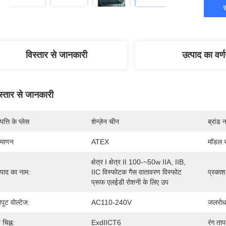
स
विस्तार से जानकारी
उत्पाद का वर्
स्तार से जानकारी
पत्ति के प्लेस
शेन्ज़ेन चीन
ब्रांड 
रमाणन
ATEX
मॉडल स
क्षेत्र I क्षेत्र II 100-~50w IIA, IIB, 
्पाद का नाम:
IIC विस्फोटक गैस वातावरण विस्फोट 
प्रकाश
प्रूफ एलईडी रोशनी के लिए उप
पुट वोल्टेज:
AC110-240V
जलरोध
्व चिह्न:
ExdIICT6
रंग ताप