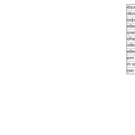
मॉडल
जीव
एलईड
शक्ति
प्रका
परिच
नामित
शक्त
क्षरण
रंग त
एक्स 