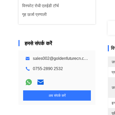
विस्फोट रोधी एलईडी टॉर्च
गृह ऊर्जा प्रणाली
हमसे संपर्क करें
वि
sales002@goldenfuturecn.com
उत्
0755-2890 2532
प्
उत
अब संपर्क करें
इन
पूर