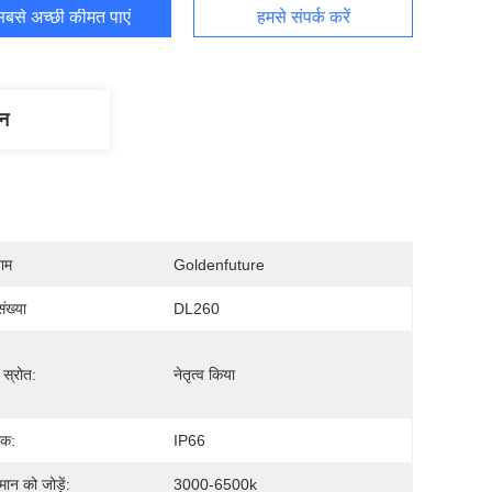
बसे अच्छी कीमत पाएं
हमसे संपर्क करें
णन
नाम
Goldenfuture
ंख्या
DL260
 स्रोत:
नेतृत्व किया
क:
IP66
मान को जोड़ें:
3000-6500k