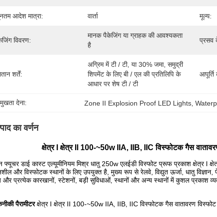
यूनतम आदेश मात्रा:
वार्ता
मूल्य:
मानक पैकेजिंग या ग्राहक की आवश्यकता 
केजिंग विवरण:
प्रसव 
है
अग्रिम में टी / टी, या 30% जमा, समुद्री 
तान शर्तें:
शिपमेंट के लिए बी / एल की प्रतिलिपि के 
आपूर्ति
आधार पर शेष टी / टी
रमुखता देना:
Zone II Explosion Proof LED Lights
, 
Waterp
्पाद का वर्णन
क्षेत्र I क्षेत्र II 100-~50w IIA, IIB, IIC विस्फोटक गैस वात
न फ्यूचर डाई कास्ट एल्यूमीनियम मिश्र धातु 250w एलईडी विस्फोट प्रूफ प्रकाश क्षेत्र I क्ष
शील और विस्फोटक स्थानों के लिए उपयुक्त है, मुख्य रूप से रेलवे, विद्युत ऊर्जा, धातु विज्ञान
और प्रत्येक कारखानों, स्टेशनों, बड़ी सुविधाओं, स्थानों और अन्य स्थानों में कुशल प्रकाश व्
नीकी पैरामीटर
क्षेत्र I क्षेत्र II 100-~50w IIA, IIB, IIC विस्फोटक गैस वातावरण विस्फो