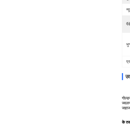
न्
पै
भुग
प्
उत
गोल्ड
ज्वलन
जहाज 
के तक