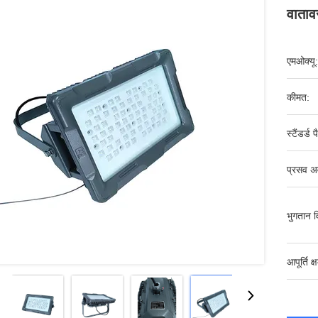
वाताव
एमओक्यू:
कीमत:
स्टैंडर्ड 
प्रसव अ
भुगतान व
आपूर्ति क्