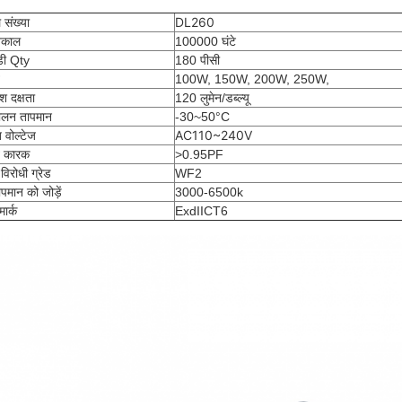
DL260
 संख्या
नकाल
100000 घंटे
ी Qty
180 पीसी
100W, 150W, 200W, 250W,
श दक्षता
120 लुमेन/डब्ल्यू
ालन तापमान
-
30~50°C
AC110~240V
 वोल्टेज
ि कारक
>0.95PF
 विरोधी ग्रेड
WF2
ापमान को जोड़ें
3000-6500k
मार्क
ExdIICT6