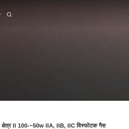
र I क्षेत्र II 100-~50w IIA, IIB, IIC विस्फोटक गैस