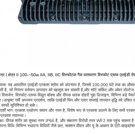
्षेत्र I क्षेत्र II 100-~50w IIA, IIB, IIC विस्फोटक गैस वातावरण विस्फोट प्रूफ एलईडी रो
्यासः यह आयातित एलईडी प्रकाश स्रोत को अपनाता है, जिसमें 100,000 घंटे तक का औसत से
ी है, जो निरंतर वर्तमान उत्पादन को महसूस कर सकती है,और शॉर्ट सर्किट और ओवर वोल्टेज सुर
 विसर्जन: विस्फोट-प्रूफ विद्युत बॉक्स और दीपक धारक दोहरी गुहा डिजाइन, विभिन्न बड़े पैमान
उत्कृष्ट गर्मी अपव्यय प्रदर्शन, ताकि एलईडी चिप और पावर सप्लाई तापमान वृद्धि को उचित 
 काफी सुनिश्चित हो सके।
दर्शी भागः प्रकाश प्रक्षेपण समान और नरम है, विशेष रूप से प्रकाश डालने के लिए सभी प्रका
 प्रकाश व्यवस्था।
क्षाः दीपक शरीर का सुरक्षा स्तर IP66 है, और संक्षारण विरोधी स्तर WF2 तक पहुंच सकता
ापना विधिः विभिन्न स्थापना विधियों जैसे छत, सक्शन दीवार और यू के आकार के एंटी-व्हाइ