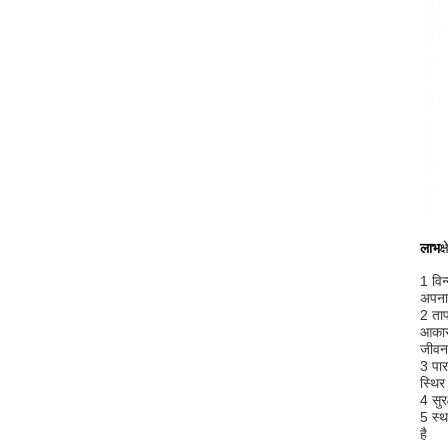
लाभ
क
1 विन
अपनात
2 ताप
आकार।
जीवन
3 पार
स्थिर
4 सुर
5 स्थ
है