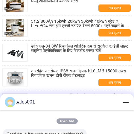
घरेलू आपातकालीन बैकअप बैटरी
अब प्रश्न
51.2 800Ah 15kwh 20kwh 30kwh 40kwh ग्रेड ए
LiFePO4 सेल होम एनर्जी स्टोरेज बैटरी 6000+ गहरे चक्रों के साथ
अंतर्निहित स्मार्ट बीएमएस
अब प्रश्न
डीएफएल-04 3W रिचार्जेबल आंतरिक रूप से सुरक्षित एलईडी लाइट
माइनिंग पेट्रोकेमिकल के लिए विस्फोट प्रूफ टॉर्च
अब प्रश्न
ताररहित जलरोधक IP68 खनन दीपक KL6LMB 15000 लक्स
रिचार्जेबल खनन टोपी दीपक हेडलाइट
अब प्रश्न
KL5LM 20000Lux कॉर्डेड कैप लैंप माइनिंग टाइप एलईडी लैंप
अंडरग्राउंड माइनर लाइट
sales001
अब प्रश्न
7000 लक्स रिचार्जेबल माइनिंग हेडलाइट बुलेटप्रूफ पीसी हाउसिंग
6:45 AM
और चार्जर के साथ
अब प्रश्न