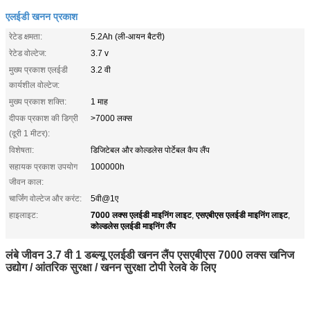
एलईडी खनन प्रकाश
रेटेड क्षमता:
5.2Ah (ली-आयन बैटरी)
रेटेड वोल्टेज:
3.7 v
मुख्य प्रकाश एलईडी
3.2 वी
कार्यशील वोल्टेज:
मुख्य प्रकाश शक्ति:
1 माह
दीपक प्रकाश की डिग्री
>7000 लक्स
(दूरी 1 मीटर):
विशेषता:
डिजिटेबल और कोल्डलेस पोर्टेबल कैप लैंप
सहायक प्रकाश उपयोग
100000h
जीवन काल:
चार्जिंग वोल्टेज और करंट:
5वी@1ए
7000 लक्स एलईडी माइनिंग लाइट
एसएबीएस एलईडी माइनिंग लाइट
हाइलाइट:
,
,
कोल्डलेस एलईडी माइनिंग लैंप
लंबे जीवन 3.7 वी 1 डब्ल्यू एलईडी खनन लैंप एसएबीएस 7000 लक्स खनिज
उद्योग / आंतरिक सुरक्षा / खनन सुरक्षा टोपी रेलवे के लिए