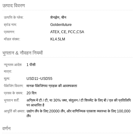
उत्पाद विवरण
उत्पत्ति के प्लेस:
शेनझेन, चीन
ब्रांड नाम:
Goldenfuture
प्रमाणन:
ATEX, CE, FCC,CSA
मॉडल संख्या:
KL4.5LM
भुगतान & नौवहन नियमों
न्यूनतम आदेश
1 पीसी
मात्रा:
मूल्य:
USD11~USD55
पैकेजिंग विवरण:
मानक पैकेजिंगया ग्राहक की आवश्यकता
प्रसव के समय:
20 दिन
भुगतान शर्तें:
अग्रिम में टी / टी, या 30% जमा, संतुलन / टी शिपमेंट के लिए बी / एल की प्रतिलिपि
पर आधारित है
आपूर्ति की क्षमता:
उद्योग लैंप के लिए 20000 लैंप, और वाणिज्यिक प्रकाश व्यवस्था के लिए 100,000
लैंप
वर्णन