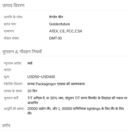
उत्पाद विवरण
उत्पत्ति के प्लेस:
शेन्ज़ेन चीन
ब्रांड नाम:
Goldenfuture
प्रमाणन:
ATEX, CE, FCC,CSA
मॉडल संख्या:
DMT-30
भुगतान & नौवहन नियमों
न्यूनतम आदेश
चर्चा
मात्रा:
मूल्य:
USD50~USD400
पैकेजिंग विवरण:
मानक Packagingor ग्राहक की आवश्यकता
प्रसव के समय:
20 दिन
भुगतान शर्तें:
T/T अग्रिम में, या 30% जमा, संतुलन T/T सागर शिपमेंट के लिए/एल की नकल पर
आधारित
आपूर्ति की क्षमता:
20000 उद्योग लैंप, और 1, 00000 वाणिज्यिक lightings के लिए लैंप के लिए
लैंप
वर्णन