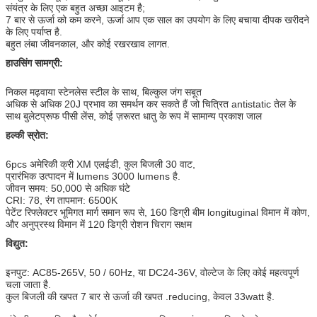
संयंत्र के लिए एक बहुत अच्छा आइटम है;
7 बार से ऊर्जा को कम करने, ऊर्जा आप एक साल का उपयोग के लिए बचाया दीपक खरीदने
के लिए पर्याप्त है.
बहुत लंबा जीवनकाल, और कोई रखरखाव लागत.
हाउसिंग सामग्री:
निकल मढ़वाया स्टेनलेस स्टील के साथ, बिल्कुल जंग सबूत
अधिक से अधिक 20J प्रभाव का समर्थन कर सकते हैं जो चित्रित antistatic तेल के
साथ बुलेटप्रूफ पीसी लेंस, कोई ज़रूरत धातु के रूप में सामान्य प्रकाश जाल
हल्की स्रोत:
6pcs अमेरिकी क्री XM एलईडी, कुल बिजली 30 वाट,
प्रारंभिक उत्पादन में lumens 3000 lumens है.
जीवन समय: 50,000 से अधिक घंटे
CRI: 78, रंग तापमान: 6500K
पेटेंट रिफ्लेक्टर भूमिगत मार्ग समान रूप से, 160 डिग्री बीम longituginal विमान में कोण,
और अनुप्रस्थ विमान में 120 डिग्री रोशन चिराग सक्षम
विद्युत:
इनपुट: AC85-265V, 50 / 60Hz, या DC24-36V, वोल्टेज के लिए कोई महत्वपूर्ण
चला जाता है.
कुल बिजली की खपत 7 बार से ऊर्जा की खपत .reducing, केवल 33watt है.