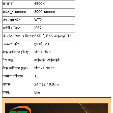
सी सी टी:
6500K
आउटपुट lumens:
3000 lumens
जंग सबूत ग्रेड:
WF2
आईपी ​​वर्गीकरण:
IP67
विस्फोट संरक्षण वर्गीकरण:
EXD मैं, EXD आईआईबी T5
उपकरण श्रेणी:
एमआई, Mii
क्षेत्र वर्गीकरण (गैसों):
जोन 1 और 2
गैस समूह:
आईआईए, आईआईबी,
क्षेत्र वर्गीकरण (धूल):
जोन 21 और 22
तापमान वर्गीकरण:
T5
आकार:
24 * 12 * 8.9cm
वजन:
5kg