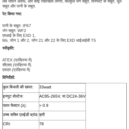
लंबे जीवन अवधि, और कोई रखरखाव लागत, बिल्कुल जंग सबूत, विस्फोट के सबूत, धूल
सबूत और पानी के सबूत.
रेट किया गया:
पानी के सबूत: IP67
जंग सबूत: WF2
एमआई के लिए EXD 1,
Mii, जोन 1 और 2, जोन 21 और 22 के लिए EXD आईआईबी T5
स्वीकृति:
ATEX (प्रक्रिया में)
सीएसए (प्रक्रिया में)
एफएम (प्रक्रिया में)
विनिर्देशों:
कुल बिजली की खपत:
33watt
इनपुट वोल्टेज:
AC85-265V, या DC24-36V
पावर फैक्टर (λ):
> 0.9
उच्च शक्ति एलईडी ब्रांड:
क्री
CRI:
78