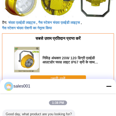
चंदवा एलईडी लाइट्स
गैस स्टेशन चंदवा एलईडी लाइट्स
टैग:
,
,
गैस स्टेशन चंदवा रोशनी का नेतृत्व किया
सबसे उत्तम प्रतिदान प्राप्त करें
निविड़ अंधकार 20W 120 डिग्री एलईडी
आउटडोर फ्लड लाइट IP67 क्री के साथ
एल्यूमीनियम आवास
जारी रखें
sales001
गैस स्टेशन चंदवा एलईडी प्रकाश
अधिक
1:38 PM
Good day, what product are you looking for?