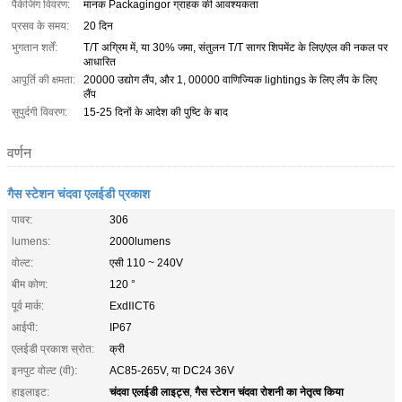
पैकेजिंग विवरण:
मानक Packagingor ग्राहक की आवश्यकता
प्रसव के समय:
20 दिन
भुगतान शर्तें:
T/T अग्रिम में, या 30% जमा, संतुलन T/T सागर शिपमेंट के लिए/एल की नकल पर
आधारित
आपूर्ति की क्षमता:
20000 उद्योग लैंप, और 1, 00000 वाणिज्यिक lightings के लिए लैंप के लिए
लैंप
सुपुर्दगी विवरण:
15-25 दिनों के आदेश की पुष्टि के बाद
वर्णन
गैस स्टेशन चंदवा एलईडी प्रकाश
पावर:
306
lumens:
2000lumens
वोल्ट:
एसी 110 ~ 240V
बीम कोण:
120 °
पूर्व मार्क:
ExdⅡCT6
आईपी:
IP67
एलईडी प्रकाश स्रोत:
क्री
इनपुट वोल्ट (वी):
AC85-265V, या DC24 36V
चंदवा एलईडी लाइट्स
गैस स्टेशन चंदवा रोशनी का नेतृत्व किया
हाइलाइट:
,