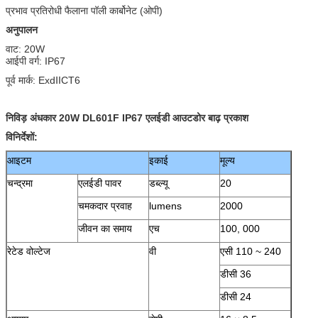
प्रभाव प्रतिरोधी फैलाना पॉली कार्बोनेट (ओपी)
अनुपालन
वाट: 20W
आईपी ​​वर्ग: IP67
पूर्व मार्क: ExdⅡCT6
निविड़ अंधकार 20W DL601F IP67 एलईडी आउटडोर बाढ़ प्रकाश
विनिर्देशों:
आइटम
इकाई
मूल्य
चन्द्रमा
एलईडी पावर
डब्ल्यू
20
चमकदार प्रवाह
lumens
2000
जीवन का समाय
एच
100, 000
रेटेड वोल्टेज
वी
एसी 110 ~ 240
डीसी 36
डीसी 24