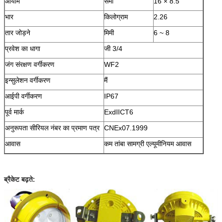
आयाम
सेमी
16 × 8.5
भार
किलोग्राम
2.26
तार जोड़ने
मिमी
6 ~ 8
प्रवेश का धागा
जी 3/4
जंग संरक्षण वर्गीकरण
WF2
इन्सुलेशन वर्गीकरण
मैं
आईपी ​​वर्गीकरण
IP67
पूर्व मार्क
ExdⅡCT6
अनुरूपता सीरियल नंबर का प्रमाण पत्र
CNEx07.1999
आवास
कम तांबा सामग्री एल्यूमीनियम आवास
ब्रैकेट बढ़ते: