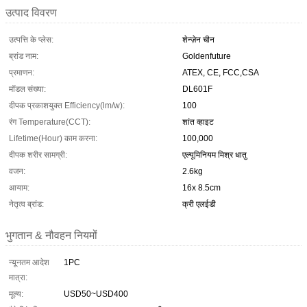
उत्पाद विवरण
उत्पत्ति के प्लेस:
शेन्ज़ेन चीन
ब्रांड नाम:
Goldenfuture
प्रमाणन:
ATEX, CE, FCC,CSA
मॉडल संख्या:
DL601F
दीपक प्रकाशयुक्त Efficiency(lm/w):
100
रंग Temperature(CCT):
शांत व्हाइट
Lifetime(Hour) काम करना:
100,000
दीपक शरीर सामग्री:
एल्यूमिनियम मिश्र धातु
वजन:
2.6kg
आयाम:
16x 8.5cm
नेतृत्व ब्रांड:
क्री एलईडी
भुगतान & नौवहन नियमों
न्यूनतम आदेश
1PC
मात्रा:
मूल्य:
USD50~USD400