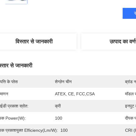
स
विस्तार से जानकारी
उत्पाद का वर्
स्तार से जानकारी
पत्ति के प्लेस
शेन्ज़ेन चीन
ब्रांड 
रमाणन
ATEX, CE, FCC,CSA
मॉडल स
ईडी प्रकाश स्रोत:
क्री
इनपुट व
ीपक Power(W):
100
दीपक प
पक प्रकाशयुक्त Efficiency(lm/w):
100
CRI (