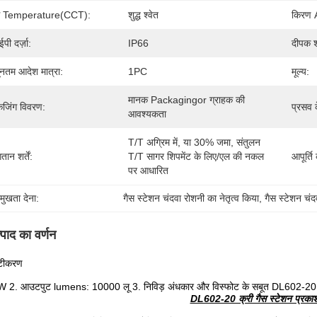
ंग Temperature(CCT):
शुद्ध श्वेत
किरण 
पी दर्ज़ा:
IP66
दीपक श
यूनतम आदेश मात्रा:
1PC
मूल्य:
मानक Packagingor ग्राहक की 
केजिंग विवरण:
प्रसव 
आवश्यकता
T/T अग्रिम में, या 30% जमा, संतुलन 
तान शर्तें:
T/T सागर शिपमेंट के लिए/एल की नकल 
आपूर्ति
पर आधारित
रमुखता देना:
गैस स्टेशन चंदवा रोशनी का नेतृत्व किया
, 
गैस स्टेशन चं
्पाद का वर्णन
ष्टीकरण
 2. आउटपुट lumens: 10000 लू 3. निविड़ अंधकार और विस्फोट के सबूत DL602-20 क्री 
DL602-20 क्री गैस स्टेशन प्रकाश 