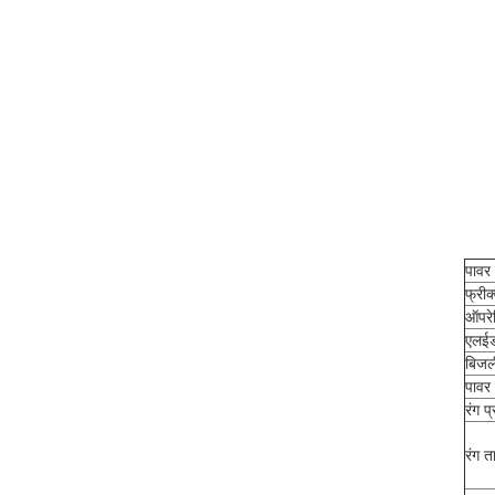
पावर 
फ्रीक्
ऑपरेट
एलईडी
बिजली
पावर 
रंग 
रंग त