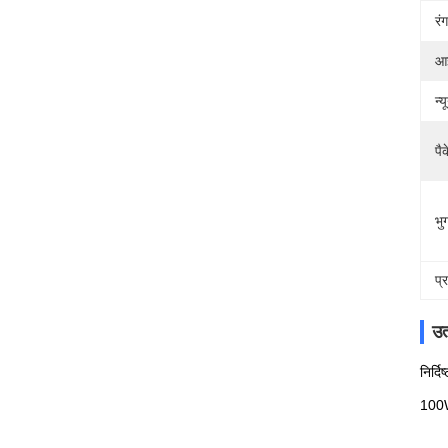
र
आई
न्
पै
भुग
प्
उत
निर्दि
100W