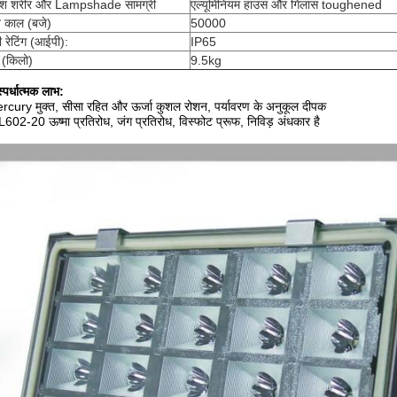
ाश शरीर और Lampshade सामग्री
एल्यूमिनियम हाउस और गिलास toughened
 काल (बजे)
50000
​​रेटिंग (आईपी):
IP65
(किलो)
9.5kg
स्पर्धात्मक लाभ:
rcury मुक्त, सीसा रहित और ऊर्जा कुशल रोशन, पर्यावरण के अनुकूल दीपक
602-20 ऊष्मा प्रतिरोध, जंग प्रतिरोध, विस्फोट प्रूफ, निविड़ अंधकार है