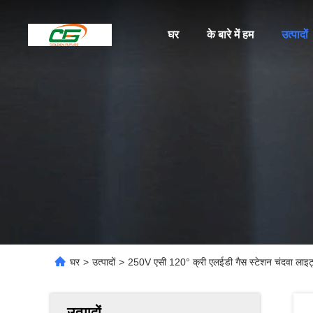
घर
के बारे में हम
उत्पादों
घर
>
उत्पादों
>
250V एसी 120° क्री एलईडी गैस स्टेशन चंदवा लाइट्स
उत्पादों