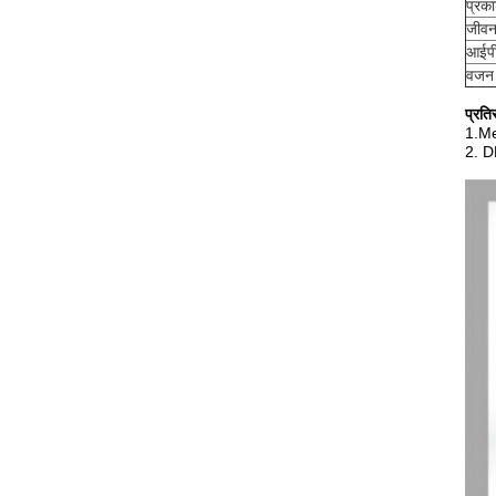
प्रक
जीवन
आईपी 
वजन 
प्रति
1.Me
2. DL