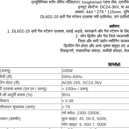
एल्यूमिनियम शरीर लेपित पॉलिएस्टर, toughened ग्लास लेंस, प्र
इनपुट वोल्टेज: DC24-36V, या
आकार: 444 * 278 * 115mm, यून
DL602-20 क्री गैस स्टेशन प्रकाश गर्मी प्रतिरोध, जंग प्रतिरोध
आवेदन:
1.
DL602-20 क्री गैस स्टेशन प्रकाश, हवाई अड्डे, कारखाने और गैस स्टेशन के लिए 
2.
जोन द्वितीय और गैस जिले ज्वलन
जिला और भारी उद्योग मशीनिंग उपकर
ड्रिलिंग रिग क्षेत्र और अन्य नृशंस समुद्र तट औ
रिफाइनरी, रासायनिक संयंत्र, फार्मेसी संयंत्र, 
विनिर्देशों:
(डब्ल्यू)
100W
वेंसी (वी)
50Hz-60Hz
िंग वोल्ट (वी)
AC85-265, DC24-36V
 प्रकाश क्षमता (एल एम / डब्ल्यू):
> 100lm / डब्ल्यू
 की आपूर्ति क्षमता (%)
95%
फैक्टर
> 0.98
प्रतिपादन सूचकांक (आरए):
> 78
गर्म सफेद: 2300-3300K,
ापमान (कश्मीर)
कूल व्हाइट: 45, 00-5, 500K,
प्योर व्हाइट: 6, 000-7, 000K