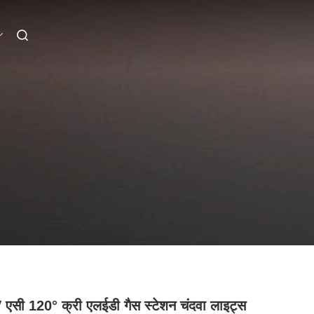
एसी 120° क्री एलईडी गैस स्टेशन चंदवा लाइट्स