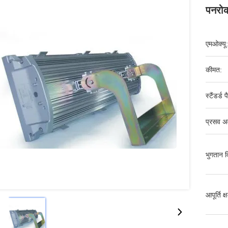
पनरोक
एमओक्यू:
कीमत:
स्टैंडर्ड 
प्रसव अ
भुगतान व
आपूर्ति क्