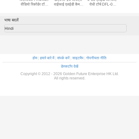
र्च DFL-04
से सुरक्षित एलईडी लाइट
प्रूफ एलईडी
फ्लैशलाइट DFL-04
वीडियो रिकॉ
मोदित टॉर्च
माइनिंग पेट्रोकेमिकल
फ्लैशलाइट आईपी66
एटीईएक्स स्वीकृत
लाइट एलई
ाइट
के लिए विस्फोट प्रूफ
वाटरप्रूफ और
रिचार्जेबल टॉर्च लाइट
फ्लैश
टॉर्च
इंट्रिन्सिक सेफ्टी के
तेल रिफाइनरी केमिकल
भाषा बदलें
साथ
प्लांट के लिए
Hindi
होम
|
हमारे बारे में
|
संपर्क करें
|
साइटमैप
|
गोपनीयता नीति
डेस्कटॉप देखें
Copyright © 2012 - 2026 Golden Future Enterprise HK Ltd.
All rights reserved.