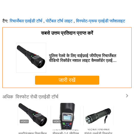
रिचार्जेबल एलईडी टॉर्च
पोर्टेबल टॉर्च लाइट
विस्फोट-प्रूफ एलईडी फ्लैशलाइट
टैग:
,
,
सबसे उत्तम प्रतिदान प्राप्त करें
पुलिस रेलवे के लिए वाईफ़ाई जीपीएस रिचार्जेबल
वीडियो रिकॉर्डर मशाल लाइट कैमकॉर्डर एलईडी
डीवीआर टॉर्च
जारी रखें
विस्फोट रोधी एलईडी टॉर्च
अधिक
 रिचार्जेबल
डीएफएल-04 3W
डीएफएल-04 3W
औद्योगिक विस्फोट
जीपीएस 
डी विस्फोट
रिचार्जेबल आंतरिक रूप
रिचार्जेबल एक्सप्लोजन
प्रूफ एलईडी
मल्टीफंक्शन