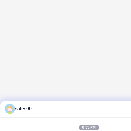
sales001
6:33 PM