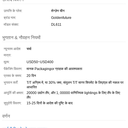
उत्पत्ति के प्लेस:
शेन्ज़ेन चीन
ब्रांड नाम:
Goldenfuture
मॉडल संख्या:
DL611
भुगतान & नौवहन नियमों
न्यूनतम आदेश
चर्चा
मात्रा:
मूल्य:
USD50~USD400
पैकेजिंग विवरण:
मानक Packagingor ग्राहक की आवश्यकता
प्रसव के समय:
20 दिन
भुगतान शर्तें:
T/T अग्रिम में, या 30% जमा, संतुलन T/T सागर शिपमेंट के लिए/एल की नकल पर
आधारित
आपूर्ति की क्षमता:
20000 उद्योग लैंप, और 1, 00000 वाणिज्यिक lightings के लिए लैंप के लिए
लैंप
सुपुर्दगी विवरण:
15-25 दिनों के आदेश की पुष्टि के बाद
वर्णन