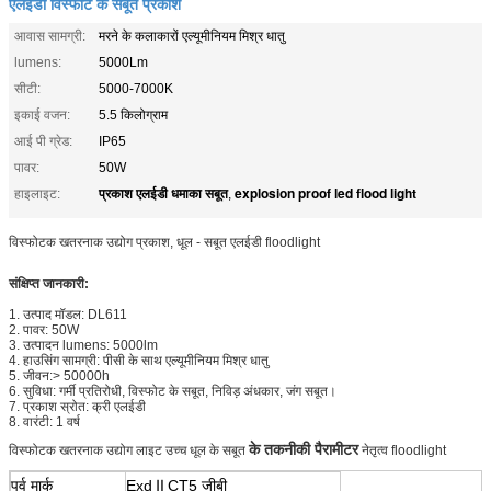
एलईडी विस्फोट के सबूत प्रकाश
आवास सामग्री:
मरने के कलाकारों एल्यूमीनियम मिश्र धातु
lumens:
5000Lm
सीटी:
5000-7000K
इकाई वजन:
5.5 किलोग्राम
आई पी ग्रेड:
IP65
पावर:
50W
प्रकाश एलईडी धमाका सबूत
explosion proof led flood light
हाइलाइट:
,
विस्फोटक खतरनाक उद्योग प्रकाश, धूल - सबूत एलईडी floodlight
संक्षिप्त जानकारी:
1. उत्पाद मॉडल: DL611
2. पावर: 50W
3. उत्पादन lumens: 5000lm
4. हाउसिंग सामग्री: पीसी के साथ एल्यूमीनियम मिश्र धातु
5. जीवन:> 50000h
6. सुविधा: गर्मी प्रतिरोधी, विस्फोट के सबूत, निविड़ अंधकार, जंग सबूत।
7. प्रकाश स्रोत: क्री एलईडी
8. वारंटी: 1 वर्ष
के तकनीकी पैरामीटर
विस्फोटक खतरनाक उद्योग लाइट उच्च धूल के सबूत
नेतृत्व floodlight
पूर्व मार्क
Exd
Ⅱ
CT5 जीबी