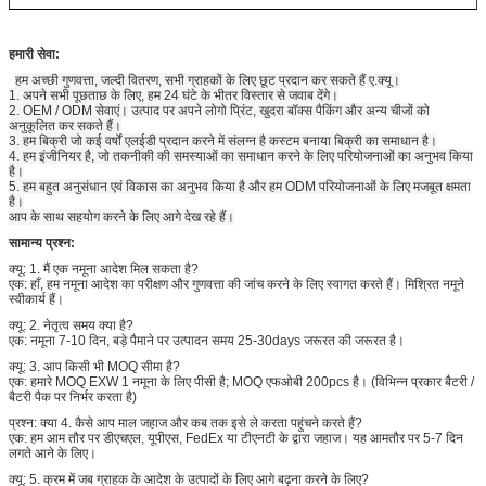
हमारी सेवा:
हम अच्छी गुणवत्ता, जल्दी वितरण, सभी ग्राहकों के लिए छूट प्रदान कर सकते हैं ए.क्यू।
1. अपने सभी पूछताछ के लिए, हम 24 घंटे के भीतर विस्तार से जवाब देंगे।
2. OEM / ODM सेवाएं।
उत्पाद पर अपने लोगो प्रिंट, खुदरा बॉक्स पैकिंग और अन्य चीजों को
अनुकूलित कर सकते हैं।
3. हम बिक्री जो कई वर्षों एलईडी प्रदान करने में संलग्न है कस्टम बनाया बिक्री का समाधान है।
4. हम इंजीनियर है, जो तकनीकी की समस्याओं का समाधान करने के लिए परियोजनाओं का अनुभव किया
है।
5. हम बहुत अनुसंधान एवं विकास का अनुभव किया है और हम ODM परियोजनाओं के लिए मजबूत क्षमता
है।
आप के साथ सहयोग करने के लिए आगे देख रहे हैं।
सामान्य प्रश्न:
क्यू: 1. मैं एक नमूना आदेश मिल सकता है?
एक: हाँ, हम नमूना आदेश का परीक्षण और गुणवत्ता की जांच करने के लिए स्वागत करते हैं। मिश्रित नमूने
स्वीकार्य हैं।
क्यू: 2. नेतृत्व समय क्या है?
एक: नमूना 7-10 दिन, बड़े पैमाने पर उत्पादन समय 25-30days जरूरत की जरूरत है।
क्यू: 3. आप किसी भी MOQ सीमा है?
एक: हमारे MOQ EXW 1 नमूना के लिए पीसी है; MOQ एफओबी 200pcs है। (विभिन्न प्रकार बैटरी /
बैटरी पैक पर निर्भर करता है)
प्रश्न: क्या 4. कैसे आप माल जहाज और कब तक इसे ले करता पहुंचने करते हैं?
एक: हम आम तौर पर डीएचएल, यूपीएस, FedEx या टीएनटी के द्वारा जहाज। यह आमतौर पर 5-7 दिन
लगते आने के लिए।
क्यू: 5. क्रम में जब ग्राहक के आदेश के उत्पादों के लिए आगे बढ़ना करने के लिए?