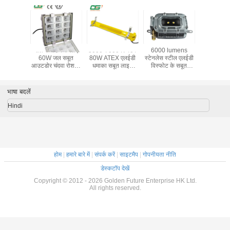
ी एलईडी
खेल के मैदान के लिए
5000-7000 K 40 /
6000 lumens
2000K 20 
 के सबूत
60W जल सबूत
80W ATEX एलईडी
स्टेनलेस स्टील एलईडी
धमाका प्र
काश
आउटडोर चंदवा रोशनी,
धमाका सबूत लाइट
विस्फोट के सबूत
सीई स्वीकृत
स्थिरता एल्यूमिनियम
प्रकाश, 60W सुरक्षा
आवास
सुरंग प्रकाश
भाषा बदलें
Hindi
होम
|
हमारे बारे में
|
संपर्क करें
|
साइटमैप
|
गोपनीयता नीति
डेस्कटॉप देखें
Copyright © 2012 - 2026 Golden Future Enterprise HK Ltd.
All rights reserved.