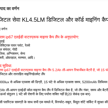
्पाद का वर्णन
जिटल सेवा KL4.5LM डिजिटल और कॉर्ड माइनिंग कैप 
द वर्णन
तम ip67 एलईडी वाटरप्रूफ माइनर कैप लैंप के अनुप्रयोग:
ुदाई
लेक्ट्रिक पावर प्लांट, रेलवे
ेल संयंत्र, गोदी
ुलिस, अग्निशमन, सेना
श्ती, ओवरहाल, मरम्मत, आदि।
द सुविधा:
म ip67 एलईडी वाटरप्रूफ माइनर कैप लैंप 5.2Ah ली-आयन रिचार्जेबल बैटरी है, जो 15 घं
जिटल और ताररहित माइनिंगहेलमेट लैंप
000lux से अधिक प्रकाश की डिग्री
, 15 घंटे से अधिक प्रकाश समय, 5200mAh लिथियम 
Ah ली-आयन एलईडी कोल माइनर कैप लैंप में डिजिटल सेवा है, जो लैंप नंबर, समय और बैटरी
 ऊर्जा संतुलन 1 घंटे की रोशनी के लिए पर्याप्त शक्ति नहीं है
(20 सेकंड एक बार)
सी प्लास्टिक सामग्री के साथ सभी एक मामले में, विस्फोट-सबूत, विद्युत शॉर्ट सर्किट में सुरक्षा क