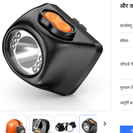
और कॉ
एमओक्यू:
कीमत:
स्टैंडर्ड 
भुगतान व
आपूर्ति क्
स