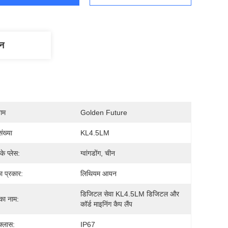
णन
नाम
Golden Future
ंख्या
KL4.5LM
 के प्लेस:
ग्वांगडोंग, चीन
ा प्रकार:
लिथियम आयन
डिजिटल सेवा KL4.5LM डिजिटल और 
 का नाम:
कॉर्ड माइनिंग कैप लैंप
क्लास:
IP67