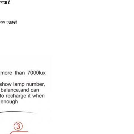
 जाता है।
बैकअप एलईडी