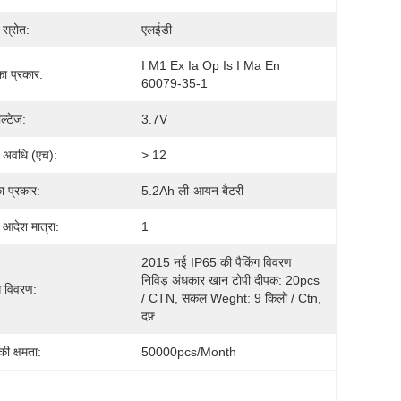
 स्रोत:
एलईडी
I M1 Ex Ia Op Is I Ma En 
 का प्रकार:
60079-35-1
ोल्टेज:
3.7V
 अवधि (एच):
> 12
ा प्रकार:
5.2Ah ली-आयन बैटरी
 आदेश मात्रा:
1
2015 नई IP65 की पैकिंग विवरण 
निविड़ अंधकार खान टोपी दीपक: 20pcs 
ग विवरण:
/ CTN, सकल Weght: 9 किलो / Ctn, 
दफ़्
 की क्षमता:
50000pcs/month