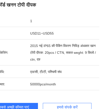
र्ड खनन टोपी दीपक
1
USD11~USD55
2015 नई IP65 की पैकिंग विवरण निविड़ अंधकार खान
पैकेजिंग:
टोपी दीपक: 20pcs / CTN, सकल weght: 9 किलो /
ctn, दफ़्
िधि:
एल/सी, टी/टी, पश्चिमी संघ
षमता:
50000pcs/month
बसे अच्छी कीमत पाएं
हमसे संपर्क करें