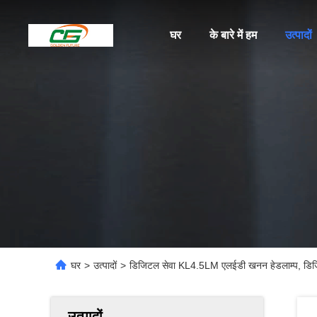
घर
के बारे में हम
उत्पादों
घर
>
उत्पादों
>
डिजिटल सेवा KL4.5LM एलईडी खनन हेडलाम्प, डिज
उत्पादों