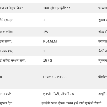
मन्स का नेतृत्व किया:
100 लुमेन एलईडीens
प्रकाश
रंटी (साल):
1
सुरक्षा
रकाश शक्ति:
1W
रेटेड व
डल संख्या:
KL4.5LM
प्रकाश
ंप पावर (W)::
1
बैटरी क
र्ट सर्किट संरक्षण समय:
15 / S
न्यूनतम
्य:
USD11~USD55
पैकेजिं
तान शर्तें:
एल/सी, टी/टी, पश्चिमी संघ
आपूर्ति
रमुखता देना:
एलईडी खनन दीपक
, 
खनन हार्ड टोपी एलईडी रोशनी