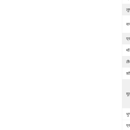
लु
वा
प्
मॉ
लै
शॉ
मूल
भुग
प्