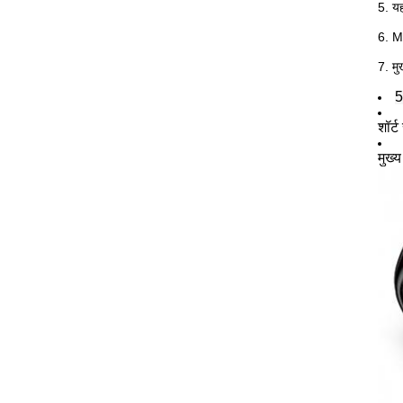
5.
यह
6. M
7.
मु
5
शॉर्
मुख्