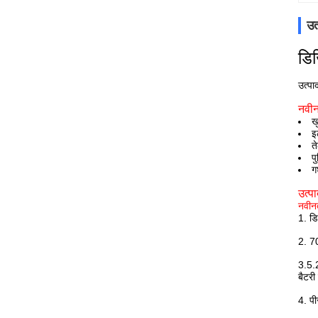
उत
डि
उत्पा
नवीन
ख
इ
त
प
ग
उत्पा
नवीनत
1. डि
2. 7
3.5.2
बैटरी
4. पी