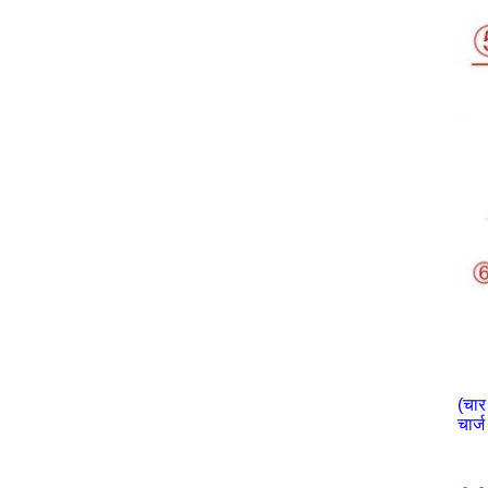
(चार
चार्