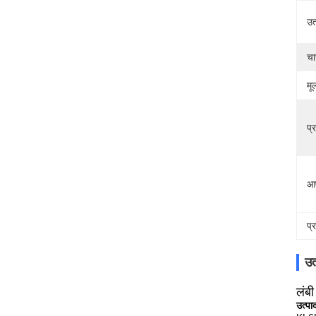
उत
चा
मूल
प्
आप
प्
उत
लंबी
उत्पा