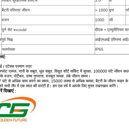
निर्वहन सुरक्षात्मक वोल्टेज
3.0
वी
बैटरी परिपत्र जीवन
> 1000
वृत्त
पर
वजन
1000
जी
पूर्ण सेट incould
दीपक + एल्यूमीनियम चार
र
पूर्व चिह्न
आईएमआई एक्जिमा आईआ
जलरोधक
IP65
ताएं:
ई / एटेक्स प्रमाण पत्र
स्फोट प्रूफ, पानी के सबूत, धूल सबूत, विद्युत शॉर्ट सर्किट में सुरक्षा, 100000 घंटे जीवन का
्के वजन, पोर्टेबल, उच्च गुणवत्ता, मजबूत चमक, लंबे जीवन समय।
7 घंटे से अधिक काम करने का समय, 15000 लक्स से अधिक चमक, बैटरी के जीवन चक्र के
ारे सभी लैंप में एक साल की वारंटी है।
हम एक वर्ष में आपके लिए मुफ्त रखरखाव करेंगे।
रें दिखाएं
: