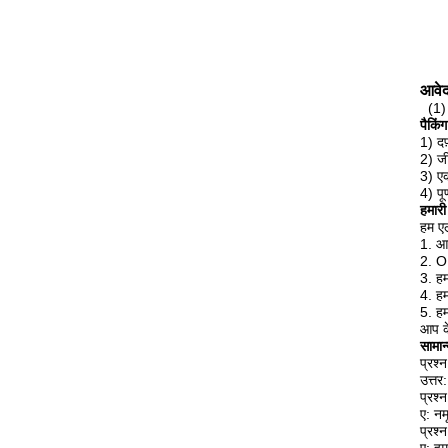
आवे
(1)
पैकिं
1) द
2) जीड
3) एक
4) पू
हमारी 
हम एल
1. आप
2. O
3. हम
4. हम
5. हम
आप के
सामान्
प्रश्
उत्तर
प्रश्
ए: न
प्रश