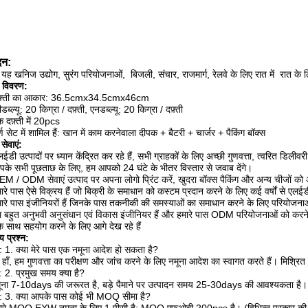
दन:
 यह खनिज उद्योग, सुरंग परियोजनाओं,
बिजली, संचार, राजमार्ग, रेलवे के लिए रात में
रात के 
ग विवरण:
फ़्ती का आकार: 36.5cmx34.5cmx46cm
ब्ल्यू: 20 किग्रा / दफ़्ती, एनडब्ल्यू: 20 किग्रा / दफ़्ती
 दफ़्ती में 20pcs
र्ण सेट में शामिल हैं: खान में काम करनेवाला दीपक + बैटरी + चार्जर + पैकिंग बॉक्स
सेवाएं:
ईडी उत्पादों पर ध्यान केंद्रित कर रहे हैं, सभी ग्राहकों के लिए अच्छी गुणवत्ता, त्वरित डिलीवर
के सभी पूछताछ के लिए, हम आपको 24 घंटे के भीतर विस्तार से जवाब देंगे।
EM / ODM सेवाएं
उत्पाद पर अपना लोगो प्रिंट करें, खुदरा बॉक्स पैकिंग और अन्य चीजों को
ारे पास ऐसे विक्रय हैं जो बिक्री के समाधान को कस्टम प्रदान करने के लिए कई वर्षों से एलईडी म
ारे पास इंजीनियरों हैं जिनके पास तकनीकी की समस्याओं का समाधान करने के लिए परियोजना
 बहुत अनुभवी अनुसंधान एवं विकास इंजीनियर हैं और हमारे पास ODM परियोजनाओं को करने क
 साथ सहयोग करने के लिए आगे देख रहे हैं
य प्रश्न:
न: 1. क्या मेरे पास एक नमूना आदेश हो सकता है?
: हाँ, हम गुणवत्ता का परीक्षण और जांच करने के लिए नमूना आदेश का स्वागत करते हैं।
मिश्रित 
न: 2. प्रमुख समय क्या है?
मूना 7-10days की जरूरत है, बड़े पैमाने पर उत्पादन समय 25-30days की आवश्यकता है।
्न: 3. क्या आपके पास कोई भी MOQ सीमा है?