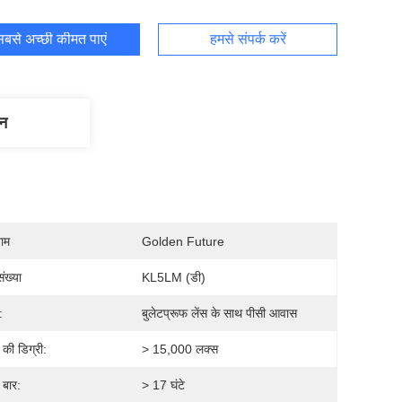
बसे अच्छी कीमत पाएं
हमसे संपर्क करें
णन
नाम
Golden Future
ंख्या
KL5LM (डी)
:
बुलेटप्रूफ लेंस के साथ पीसी आवास
 की डिग्री:
> 15,000 लक्स
 बार:
> 17 घंटे