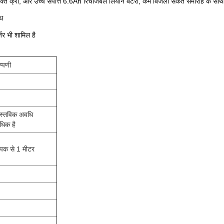
 शक्ति क्री, और उच्च संपत्ति 6.6Ah रिचार्जेबल लियोन बैटरी, कम बिजली संकेत समारोह 
थ
्जर भी शामिल है
प्पणी
ास्तविक अवधि
धिक है
ीपक से 1 मीटर