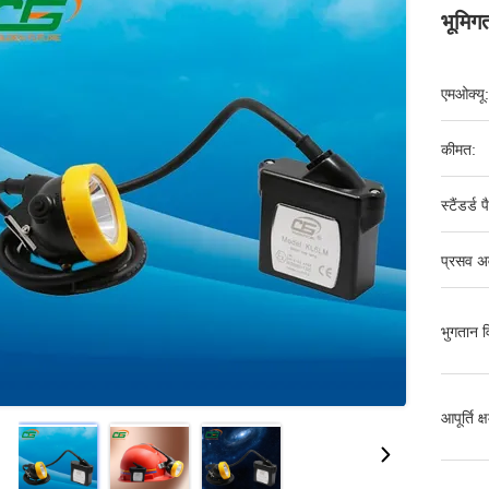
भूमिगत
एमओक्यू:
कीमत:
स्टैंडर्ड 
प्रसव अ
भुगतान व
आपूर्ति क्