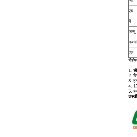
जी
एच
मैं
जम्मू
कश्मी
एल
विशेष
1. सी
2. वि
3. हल
4. 1
5. हम
तस्वी