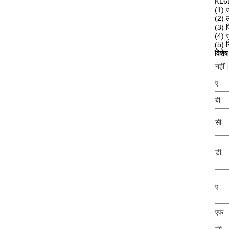
KL6LM
(1) उ
(2) 
(3) प
(4) स
(5)
न
विशेष
नहीं।
ए
बी
सी
डी
ए
एफ