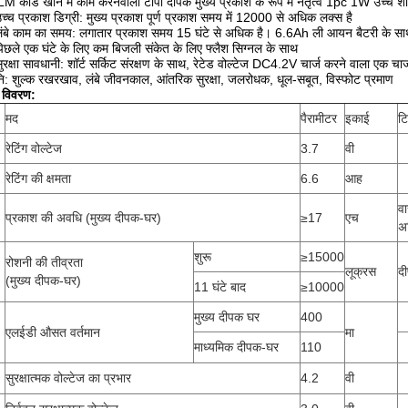
 कॉर्ड खान में काम करनेवाला टोपी दीपक मुख्य प्रकाश के रूप में नेतृत्व 1pc 1W उच्च
च्च प्रकाश डिग्री: मुख्य प्रकाश पूर्ण प्रकाश समय में 12000 से अधिक लक्स है
लंबे काम का समय: लगातार प्रकाश समय 15 घंटे से अधिक है।
6.6Ah ली आयन बैटरी के सा
िछले एक घंटे के लिए कम बिजली संकेत के लिए फ्लैश सिग्नल के साथ
ुरक्षा सावधानी: शॉर्ट सर्किट संरक्षण के साथ, रेटेड वोल्टेज DC4.2V चार्ज करने वाला एक चार
ि: शुल्क रखरखाव, लंबे जीवनकाल, आंतरिक सुरक्षा, जलरोधक, धूल-सबूत, विस्फोट प्रमाण
 विवरण:
मद
पैरामीटर
इकाई
टि
रेटिंग वोल्टेज
3.7
वी
रेटिंग की क्षमता
6.6
आह
व
प्रकाश की अवधि (मुख्य दीपक-घर)
≥17
एच
अ
शुरू
≥15000
रोशनी की तीव्रता
लूक्रस
द
(मुख्य दीपक-घर)
11 घंटे बाद
≥10000
मुख्य दीपक घर
400
एलईडी औसत वर्तमान
मा
माध्यमिक दीपक-घर
110
सुरक्षात्मक वोल्टेज का प्रभार
4.2
वी