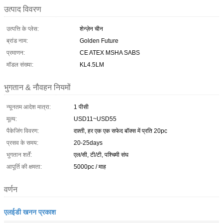
उत्पाद विवरण
उत्पत्ति के प्लेस:
शेन्ज़ेन चीन
ब्रांड नाम:
Golden Future
प्रमाणन:
CE ATEX MSHA SABS
मॉडल संख्या:
KL4.5LM
भुगतान & नौवहन नियमों
न्यूनतम आदेश मात्रा:
1 पीसी
मूल्य:
USD11~USD55
पैकेजिंग विवरण:
दफ़्ती, हर एक एक सफेद बॉक्स में प्रति 20pc
प्रसव के समय:
20-25days
भुगतान शर्तें:
एल/सी, टी/टी, पश्चिमी संघ
आपूर्ति की क्षमता:
5000pc / माह
वर्णन
एलईडी खनन प्रकाश