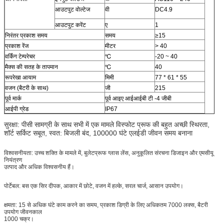
आउटपुट वोल्टेज
वी
DC4.9
आउटपुट करेंट
ए
1
निरंतर प्रकाश समय
समय
≥15
प्रकाश रेंज
मीटर
> 40
वर्किंग टेम्परेचर
℃
-20 ~ 40
मैक्स की सतह के तापमान
℃
40
रूपरेखा आयाम
मिमी
77 * 61 * 55
वजन (बैटरी के साथ)
जी
215
पूर्व मार्क
पूर्व आइए आईआईबी टी -4 जीबी
आईपी ​​ग्रेड
IP67
सुरक्षा: पीसी सामग्री के साथ सभी में एक मामले विस्फोट प्रूफ की बहुत अच्छी स्थिरता,
शॉर्ट सर्किट सबूत, स्वत: बिजली बंद, 100000 घंटे एलईडी जीवन समय बनाना
विश्वसनीयता: उच्च शक्ति के मामले में, बुलेटप्रूफ ग्लास लेंस, अनुकूलित संरचना डिजाइन और एमसीयू
नियंत्रण
उत्पाद और अधिक विश्वसनीय हैं।
पोर्टेबल: बस एक सिर दीपक, आकार में छोटे, वजन में हल्के, सरल चार्ज, आसान उपयोग।
क्षमता: 15 से अधिक घंटे काम करने का समय, प्रकाश डिग्री के लिए अधिकतम 7000 लक्स, बैटरी
उपयोग जीवनकाल
1000 चक्र।