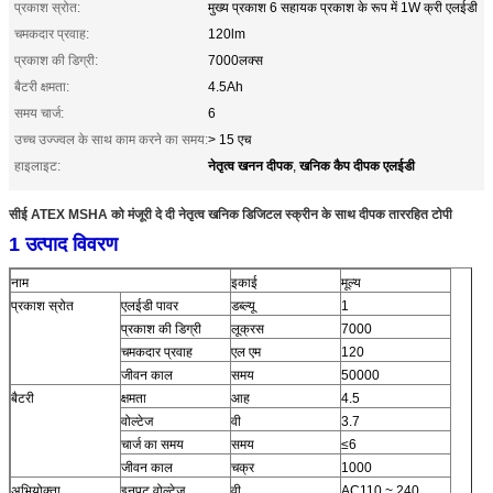
प्रकाश स्रोत:
मुख्य प्रकाश 6 सहायक प्रकाश के रूप में 1W क्री एलईडी
चमकदार प्रवाह:
120lm
प्रकाश की डिग्री:
7000लक्स
बैटरी क्षमता:
4.5Ah
समय चार्ज:
6
उच्च उज्ज्वल के साथ काम करने का समय:
> 15 एच
नेतृत्व खनन दीपक
खनिक कैप दीपक एलईडी
हाइलाइट:
,
सीई ATEX MSHA को मंजूरी दे दी नेतृत्व खनिक डिजिटल स्क्रीन के साथ दीपक ताररहित टोपी
1 उत्पाद विवरण
नाम
इकाई
मूल्य
प्रकाश स्रोत
एलईडी पावर
डब्ल्यू
1
प्रकाश की डिग्री
लूक्रस
7000
चमकदार प्रवाह
एल एम
120
जीवन काल
समय
50000
बैटरी
क्षमता
आह
4.5
वोल्टेज
वी
3.7
चार्ज का समय
समय
≤6
जीवन काल
चक्र
1000
अभियोक्ता
इनपुट वोल्टेज
वी
AC110 ~ 240