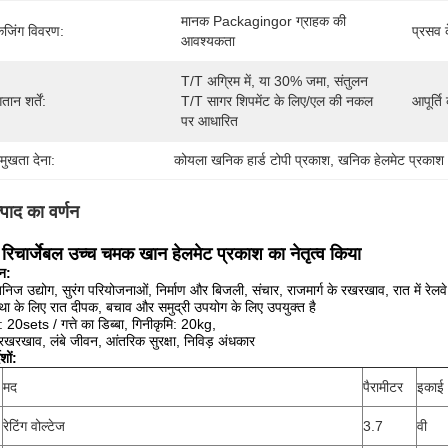
मानक Packagingor ग्राहक की 
केजिंग विवरण:
प्रसव 
आवश्यकता
T/T अग्रिम में, या 30% जमा, संतुलन 
तान शर्तें:
T/T सागर शिपमेंट के लिए/एल की नकल 
आपूर्ति
पर आधारित
रमुखता देना:
कोयला खनिक हार्ड टोपी प्रकाश
, 
खनिक हेलमेट प्रकाश
्पाद का वर्णन
 रिचार्जेबल उच्च चमक खान हेलमेट प्रकाश का नेतृत्व किया
न:
िज उद्योग, सुरंग परियोजनाओं, निर्माण और बिजली, संचार, राजमार्ग के रखरखाव, रात में र
्था के लिए रात दीपक, बचाव और समुद्री उपयोग के लिए उपयुक्त है
ग: 20sets / गत्ते का डिब्बा, गिनीकृमि: 20kg,
 रखरखाव, लंबे जीवन, आंतरिक सुरक्षा, निविड़ अंधकार
ेशों:
मद
पैरामीटर
इकाई
रेटिंग वोल्टेज
3.7
वी