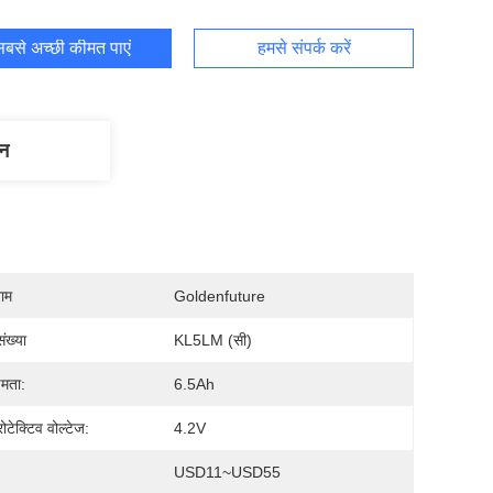
बसे अच्छी कीमत पाएं
हमसे संपर्क करें
णन
नाम
Goldenfuture
ंख्या
KL5LM (सी)
्षमता:
6.5Ah
रोटेक्टिव वोल्टेज:
4.2V
USD11~USD55