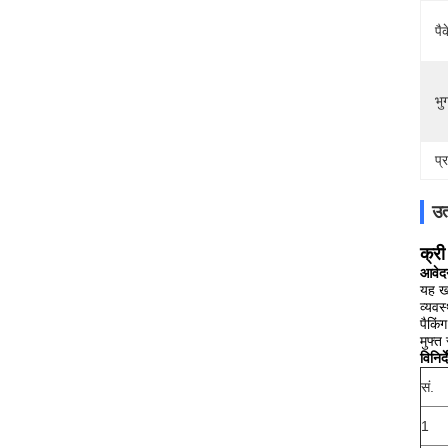
पै
भुग
प्
उत
क्री
आवेद
यह खन
व्यवस
पैकिं
मुफ्त
विनिर्द
सं.
1