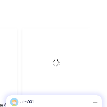
1 वाट 4500Lux एलईडी Rechargeable
sales001
le नी-Mh
खनन हार्ड Hat एलईडी रोशनी उच्च शक्ति