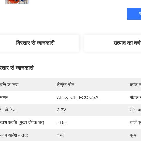
स
विस्तार से जानकारी
उत्पाद का वर्
स्तार से जानकारी
पत्ति के प्लेस
शेन्ज़ेन चीन
ब्रांड 
रमाणन
ATEX, CE, FCC,CSA
मॉडल स
टिंग वोल्टेज:
3.7V
रेटिंग क
रकाश अवधि (मुख्य दीपक-घर):
≥15H
चार्ज प्
यूनतम आदेश मात्रा:
चर्चा
मूल्य: