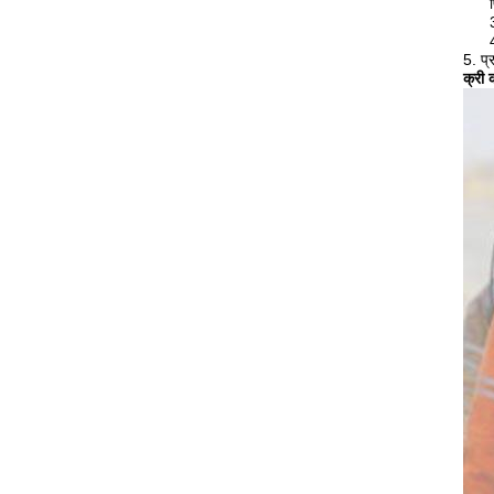
5. प्
क्री