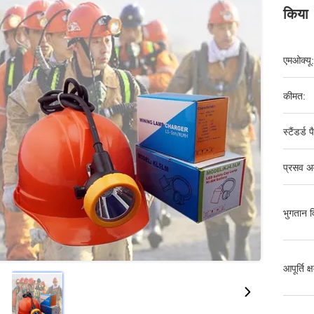
किया
एमओक्यू:
कीमत:
स्टैंडर्ड 
प्रसव अ
भुगतान व
आपूर्ति क्