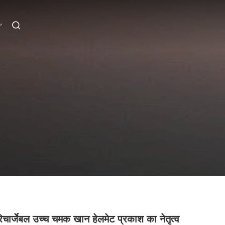
रिचार्जेबल उच्च चमक खान हेलमेट प्रकाश का नेतृत्व